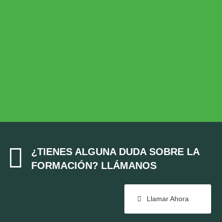
Desarrollo Rural
MEDIO AMBIENTE
Medio Ambiente
COHESIÓN TERRITORIAL
Cohesión Territorial

¿TIENES ALGUNA DUDA SOBRE LA
FORMACIÓN? LLÁMANOS
Llamar Ahora