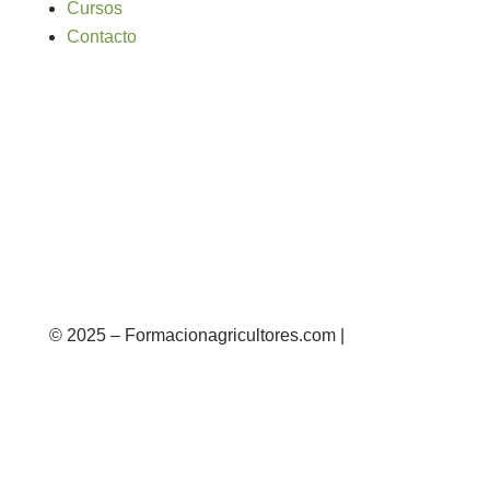
Cursos
Contacto
© 2025 – Formacionagricultores.com |
diseño
web: Atalantic
diseño web: Atalantic