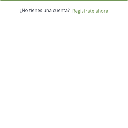
¿No tienes una cuenta?
Regístrate ahora
Economía Agroganadera
Economía Agroganadera
Desarrollo Rural
Desarrollo Rural
Medio Ambiente
Medio Ambiente
Cohesión Territorial
Cohesión Territorial