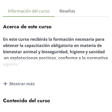
Información del curso
Reseñas
Acerca de este curso
En este curso recibirás la formación necesaria para
obtener la capacitación obligatoria en materia de
bienestar animal y bioseguridad, higiene y sanidad
en explotaciones porcinas, conforme a la normativa
vigente.
A lo largo de las 20 horas de formación, abordarás los
aspectos clave que garantizan el bienestar del ganado
Mostrar más
porcino, desde el conocimiento anatómico, fisiológico y
etológico de la especie hasta el manejo adecuado en
cada fase productiva (gestación, maternidad, destete y
Contenido del curso
cebo). También se estudiarán las condiciones óptimas