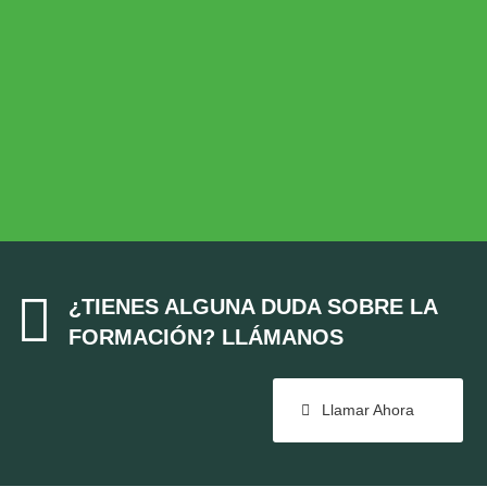
MEDIO AMBIENTE
Medio Ambiente
COHESIÓN TERRITORIAL
Cohesión Territorial

¿TIENES ALGUNA DUDA SOBRE LA
FORMACIÓN? LLÁMANOS
Llamar Ahora