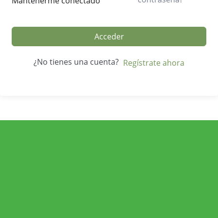
Mantenerme conectado
Acceder
¿No tienes una cuenta?
Regístrate ahora
ECONOMÍA AGROGANADERA
Economía Agroganadera
DESARROLLO RURAL
Desarrollo Rural