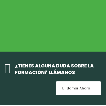
MEDIO AMBIENTE
Medio Ambiente
COHESIÓN TERRITORIAL
Cohesión Territorial

¿TIENES ALGUNA DUDA SOBRE LA
FORMACIÓN? LLÁMANOS
Llamar Ahora