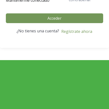
Mantenerme conectado
Acceder
¿No tienes una cuenta?
Regístrate ahora
ECONOMÍA AGROGANADERA
Economía Agroganadera
DESARROLLO RURAL
Desarrollo Rural