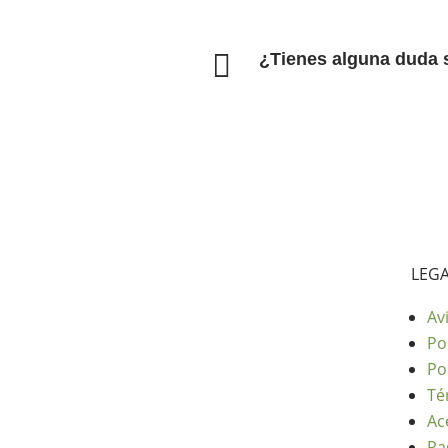

¿Tienes alguna duda 
LEG
Av
Po
Po
Té
Ac
Pa