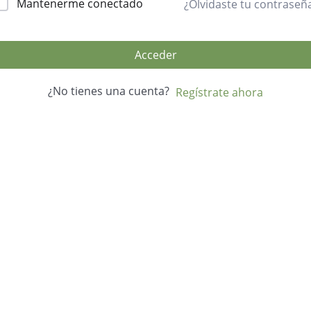
Mantenerme conectado
¿Olvidaste tu contraseñ
Acceder
¿No tienes una cuenta?
Regístrate ahora
Desarrollo Rural
Medio Ambiente
Desarrollo Rural
Medio Ambiente