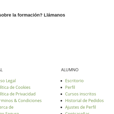
sobre la formación? Llámanos
AL
ALUMNO
iso Legal
Escritorio
lítica de Cookies
Perfil
lítica de Privacidad
Cursos inscritos
rminos & Condiciones
Historial de Pedidos
erca de
Ajustes de Perfil
go Seguro
Contraseñas