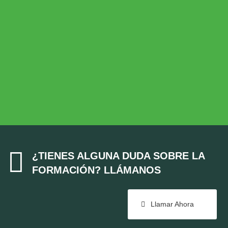
Desarrollo Rural
MEDIO AMBIENTE
Medio Ambiente
COHESIÓN TERRITORIAL
Cohesión Territorial

¿TIENES ALGUNA DUDA SOBRE LA
FORMACIÓN? LLÁMANOS
Llamar Ahora