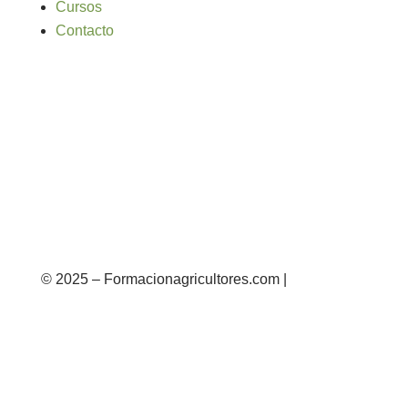
Cursos
Contacto
© 2025 – Formacionagricultores.com |
diseño
web: Atalantic
diseño web: Atalantic