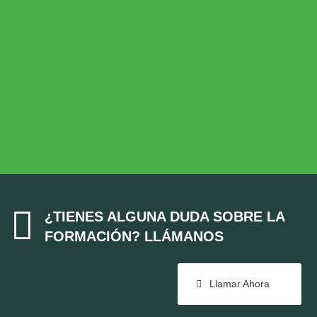
Desarrollo Rural
MEDIO AMBIENTE
Medio Ambiente
COHESIÓN TERRITORIAL
Cohesión Territorial

¿TIENES ALGUNA DUDA SOBRE LA
FORMACIÓN? LLÁMANOS
Llamar Ahora