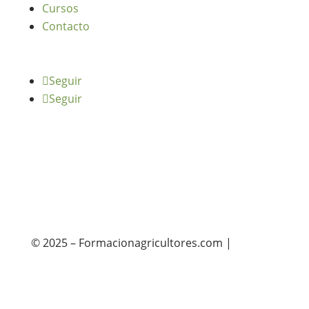
Cursos
Contacto
Seguir
Seguir
© 2025 – Formacionagricultores.com |
diseño
web: Atalantic
diseño web: Atalantic