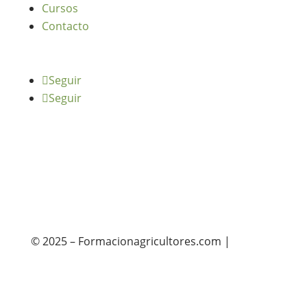
Cursos
Contacto
Seguir
Seguir
© 2025 – Formacionagricultores.com |
diseño
web: Atalantic
diseño web: Atalantic