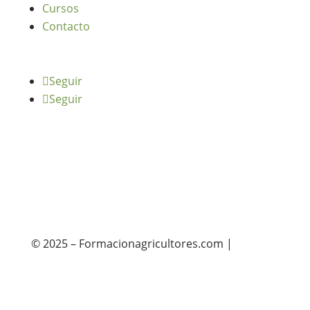
Cursos
Contacto
Seguir
Seguir
© 2025 – Formacionagricultores.com |
diseño
web: Atalantic
diseño web: Atalantic