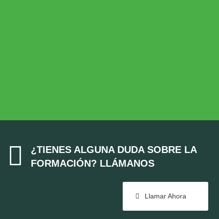
Desarrollo Rural
MEDIO AMBIENTE
Medio Ambiente
COHESIÓN TERRITORIAL
Cohesión Territorial

¿TIENES ALGUNA DUDA SOBRE LA
FORMACIÓN? LLÁMANOS
Llamar Ahora