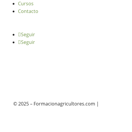
Cursos
Contacto
Seguir
Seguir
© 2025 – Formacionagricultores.com |
diseño
web: Atalantic
diseño web: Atalantic