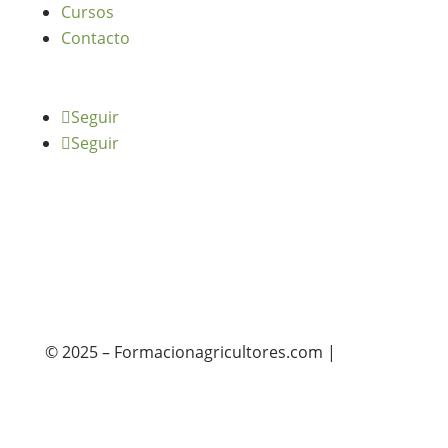
Cursos
Contacto
Seguir
Seguir
© 2025 – Formacionagricultores.com |
diseño
web: Atalantic
diseño web: Atalantic