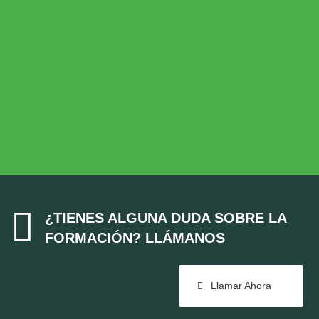
Desarrollo Rural
MEDIO AMBIENTE
Medio Ambiente
COHESIÓN TERRITORIAL
Cohesión Territorial

¿TIENES ALGUNA DUDA SOBRE LA
FORMACIÓN? LLÁMANOS
Llamar Ahora