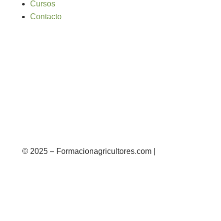
Cursos
Contacto
© 2025 – Formacionagricultores.com |
diseño
web: Atalantic
diseño web: Atalantic