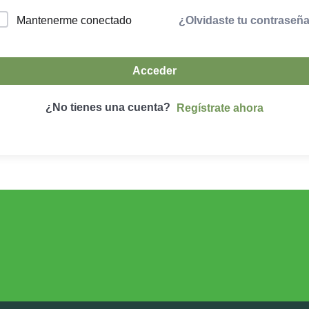
¿Olvidaste tu contraseñ
Mantenerme conectado
Acceder
¿No tienes una cuenta?
Regístrate ahora
DESARROLLO RURAL
MEDIO AMBIE
Desarrollo Rural
Medio Ambient