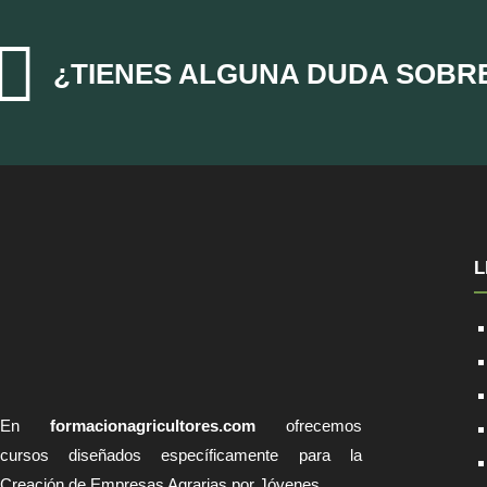

¿TIENES ALGUNA DUDA SOBR
L
En
formacionagricultores.com
ofrecemos
cursos diseñados específicamente para la
Creación de Empresas Agrarias por Jóvenes.