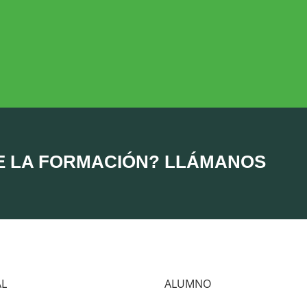
DESARROLLO RURAL
MEDIO AMBIE
Desarrollo Rural
Medio Ambient
E LA FORMACIÓN? LLÁMANOS
AL
ALUMNO