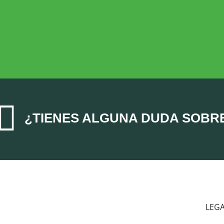
ECONOMÍA AGROGANADERA
Economía Agroganadera

¿TIENES ALGUNA DUDA SOBR
LEG