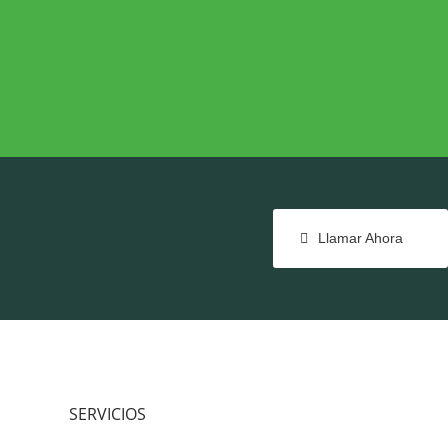
NTE
COHESIÓN TERRITORIAL
e
Cohesión Territorial
Llamar Ahora
SERVICIOS