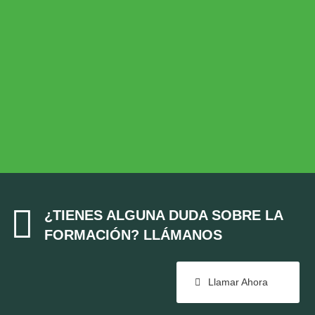
Desarrollo Rural
MEDIO AMBIENTE
Medio Ambiente
COHESIÓN TERRITORIAL
Cohesión Territorial

¿TIENES ALGUNA DUDA SOBRE LA
FORMACIÓN? LLÁMANOS
Llamar Ahora