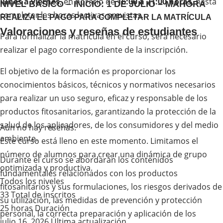
lunes a viernes
, en horario de
16:00 a 21:00 horas
, hasta
NIVEL BÁSICO – INICIO: 1 DE JULIO – MAHORA
completar las horas lectivas previstas.
REALIZA EL PAGO PARA COMPLETAR LA MATRÍCULA
Valoraciones y reseñas de estudiantes
Para formalizar la matrícula en el curso, será necesario
realizar el pago correspondiente de la inscripción.
El objetivo de la formación es proporcionar los
conocimientos básicos, técnicos y normativos necesarios
para realizar un uso seguro, eficaz y responsable de los
productos fitosanitarios, garantizando la protección de la
salud de los aplicadores, de los consumidores y del medio
Aún no hay reseñas.
ambiente.
Este curso está lleno en este momento. Limitamos el
número de alumnos para crear una dinámica de grupo
Durante el curso se abordarán los contenidos
optimizada y productiva.
fundamentales relacionados con los productos
Todos los niveles
fitosanitarios y sus formulaciones, los riesgos derivados de
33 TotaI de inscritos
su utilización, las medidas de prevención y protección
25
horas
Duración
personal, la correcta preparación y aplicación de los
julio 16, 2026 Última actualización