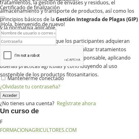
tratamientos, la gestión de envases y residuos, el
Certificado de finalización
almacenamiento y transporte de productos, así como los
principios básicos de la
Gestión Integrada de Plagas (GIP)
¡Hola, bienvenido de nuevo!
y la normativa aplicable.
La formación pretende que los participantes adquieran
una capacitación suficiente para realizar tratamientos
fitosanitarios de forma segura y responsable, aplicando
buenas prácticas agrícolas y contribuyendo al uso
sostenible de los productos fitosanitarios.
Mantenerme conectado
¿Olvidaste tu contraseña?
Acceder
¿No tienes una cuenta?
Regístrate ahora
Un curso de
F
FORMACIONAGRICULTORES.COM