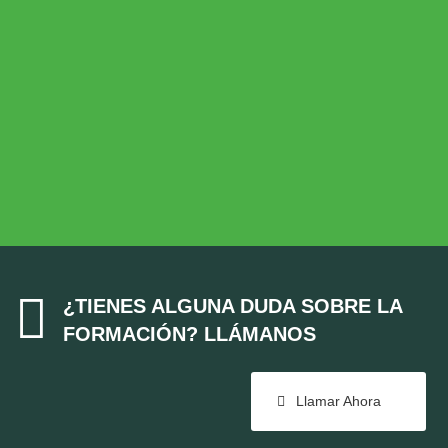
Desarrollo Rural
MEDIO AMBIENTE
Medio Ambiente
COHESIÓN TERRITORIAL
Cohesión Territorial

¿TIENES ALGUNA DUDA SOBRE LA
FORMACIÓN? LLÁMANOS
Llamar Ahora