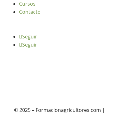
Cursos
Contacto
Seguir
Seguir
© 2025 – Formacionagricultores.com |
diseño
web: Atalantic
diseño web: Atalantic