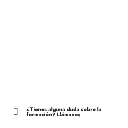
Economía Agroganadera
Economía Agroganadera
Desarrollo Rural
Desarrollo Rural
Medio Ambiente
Medio Ambiente
Cohesión Territorial
Cohesión Territorial
¿Tienes alguna duda sobre la

formación? Llámanos