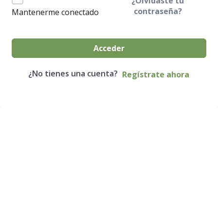
¿Olvidaste tu
contraseña?
Mantenerme conectado
Acceder
¿No tienes una cuenta?
Regístrate ahora
Economía Agroganadera
Economía Agroganadera
Desarrollo Rural
Desarrollo Rural
Medio Ambiente