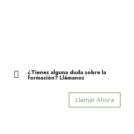
Medio Ambiente
Cohesión Territorial
Cohesión Territorial
¿Tienes alguna duda sobre la

formación? Llámanos
Llamar Ahora