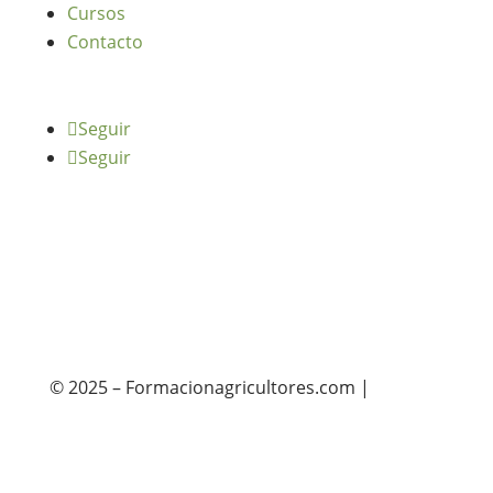
Cursos
Contacto
Seguir
Seguir
© 2025 – Formacionagricultores.com |
diseño
web: Atalantic
diseño web: Atalantic