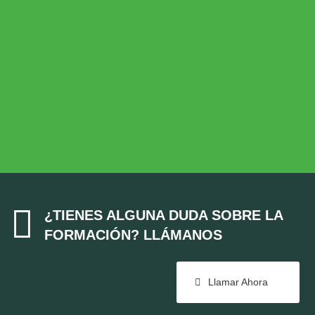
Desarrollo Rural
MEDIO AMBIENTE
Medio Ambiente
COHESIÓN TERRITORIAL
Cohesión Territorial

¿TIENES ALGUNA DUDA SOBRE LA
FORMACIÓN? LLÁMANOS
Llamar Ahora