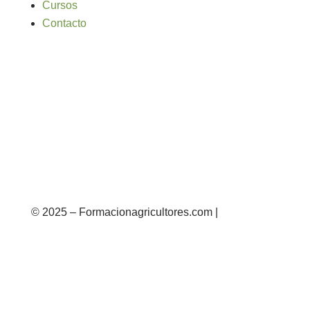
Cursos
Contacto
© 2025 – Formacionagricultores.com |
diseño
web: Atalantic
diseño web: Atalantic