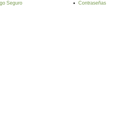
go Seguro
Contraseñas
o web: Atalantic