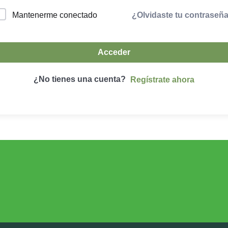
¿Olvidaste tu contraseñ
Mantenerme conectado
Acceder
¿No tienes una cuenta?
Regístrate ahora
DESARROLLO RURAL
MEDIO AMBIE
Desarrollo Rural
Medio Ambient