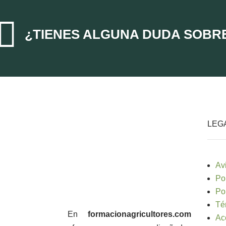

¿TIENES ALGUNA DUDA SOBR
LEG
Av
Po
Po
Té
En
formacionagricultores.com
Ac