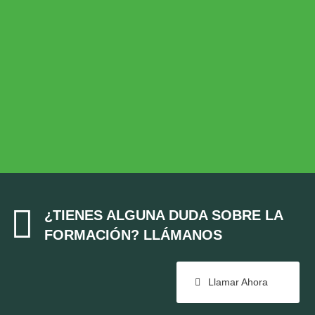
Desarrollo Rural
MEDIO AMBIENTE
Medio Ambiente
COHESIÓN TERRITORIAL
Cohesión Territorial

¿TIENES ALGUNA DUDA SOBRE LA
FORMACIÓN? LLÁMANOS
Llamar Ahora