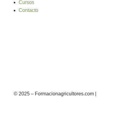
Cursos
Contacto
© 2025 – Formacionagricultores.com |
diseño
web: Atalantic
diseño web: Atalantic