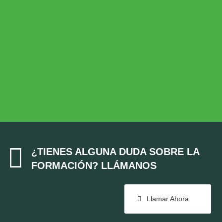
Desarrollo Rural
MEDIO AMBIENTE
Medio Ambiente
COHESIÓN TERRITORIAL
Cohesión Territorial

¿TIENES ALGUNA DUDA SOBRE LA
FORMACIÓN? LLÁMANOS
Llamar Ahora