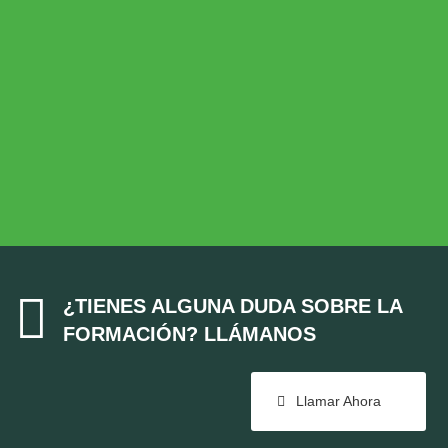
Desarrollo Rural
MEDIO AMBIENTE
Medio Ambiente
COHESIÓN TERRITORIAL
Cohesión Territorial

¿TIENES ALGUNA DUDA SOBRE LA
FORMACIÓN? LLÁMANOS
Llamar Ahora